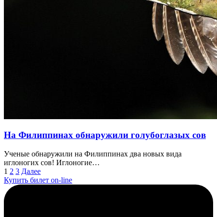
На Филиппинах обнаружили голубоглазых сов
Ученые обнаружили на Филиппинах два новых вида
иглоногих сов! Иглоногие…
Пагинация
1
2
3
Далее
Купить билет on-line
записей