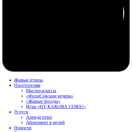
Живые птицы
Посетителям
Мастер-классы
«ФилоСовские вечера»
«Живые беседы»
Игра «НУ КАКОВА СОВА!»
Услуги
Аренда птиц
Абонемент в музей
Новости