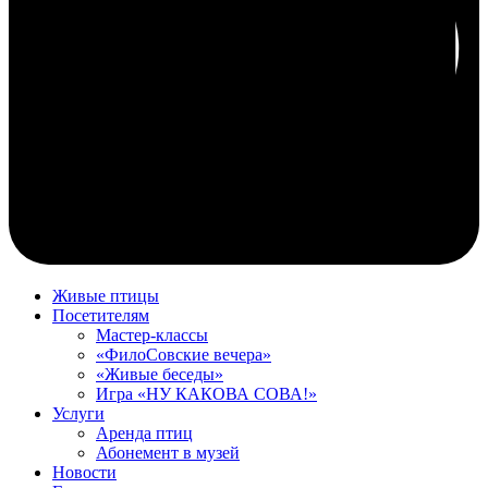
Живые птицы
Посетителям
Мастер-классы
«ФилоСовские вечера»
«Живые беседы»
Игра «НУ КАКОВА СОВА!»
Услуги
Аренда птиц
Абонемент в музей
Новости