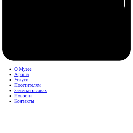
О Музее
Афиша
Услуги
Посетителям
Заметки о совах
Новости
Контакты