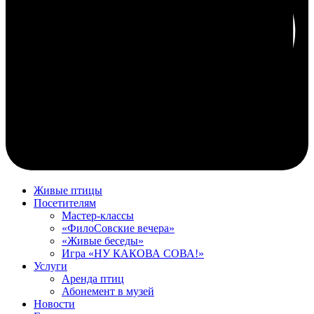
Живые птицы
Посетителям
Мастер-классы
«ФилоСовские вечера»
«Живые беседы»
Игра «НУ КАКОВА СОВА!»
Услуги
Аренда птиц
Абонемент в музей
Новости