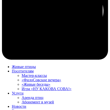
Живые птицы
Посетителям
Мастер-классы
«ФилоСовские вечера»
«Живые беседы»
Игра «НУ КАКОВА СОВА!»
Услуги
Аренда птиц
Абонемент в музей
Новости