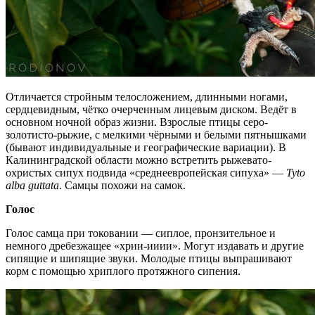
Отличается стройным телосложением, длинными ногами,
сердцевидным, чётко очерченным лицевым диском. Ведёт в
основном ночной образ жизни. Взрослые птицы серо-
золотисто-рыжие, с мелкими чёрными и белыми пятнышками
(бывают индивидуальные и географические вариации). В
Калининградской области можно встретить рыжевато-
охристых сипух подвида «среднеевропейская сипуха» —
Tyto
alba guttata
. Самцы похожи на самок.
Голос
Голос самца при токовании — сиплое, пронзительное и
немного дребезжащее «хрии-ииии». Могут издавать и другие
сипящие и шипящие звуки. Молодые птицы выпрашивают
корм с помощью хриплого протяжного сипения.