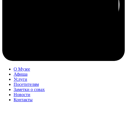
О Музее
Афиша
Услуги
Посетителям
Заметки о совах
Новости
Контакты