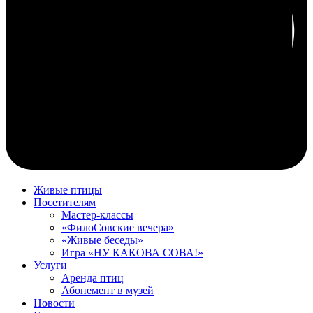
Живые птицы
Посетителям
Мастер-классы
«ФилоСовские вечера»
«Живые беседы»
Игра «НУ КАКОВА СОВА!»
Услуги
Аренда птиц
Абонемент в музей
Новости